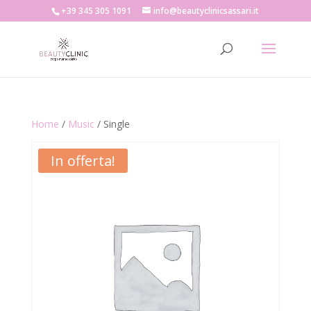
+39 345 305 1091
info@beautyclinicsassari.it
Home
/
Music
/ Single
In offerta!