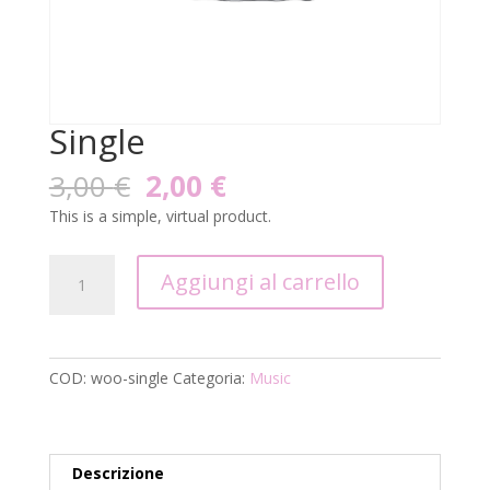
Single
Il
Il
3,00
€
2,00
€
prezzo
prezzo
This is a simple, virtual product.
originale
attuale
era:
è:
Single
3,00 €.
2,00 €.
Aggiungi al carrello
quantità
COD:
woo-single
Categoria:
Music
Descrizione