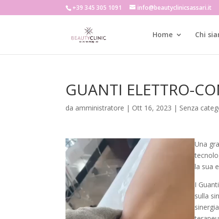
+39 345 305 1091
info@beautyclinicsassari.it
Home
Chi si
GUANTI ELETTRO-CO
da
amministratore
|
Ott 16, 2023
|
Senza categ
Una gra
tecnolog
la sua e
I Guant
sulla s
sinergi
terapeu