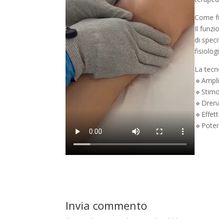
Come f
Il funzi
di spec
fisiolo
La tecn
🔹Ampli
🔹Stimo
🔹Drena
🔹Effet
🔹Pote
Invia commento