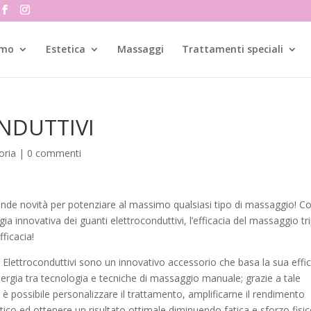
amo
Estetica
Massaggi
Trattamenti speciali
NDUTTIVI
oria
|
0 commenti
nde novità per potenziare al massimo qualsiasi tipo di massaggio! Co
ia innovativa dei guanti elettroconduttivi, l’efficacia del massaggio tri
fficacia!
i Elettroconduttivi sono un innovativo accessorio che basa la sua effi
inergia tra tecnologia e tecniche di massaggio manuale; grazie a tale
a è possibile personalizzare il trattamento, amplificarne il rendimento
tico ed ottenere un risultato ottimale diminuendo fatica e sforzo fisic