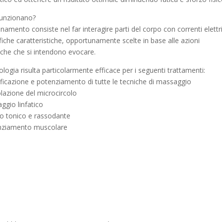
unzionano?
onamento consiste nel far interagire parti del corpo con correnti elettr
ifiche caratteristiche, opportunamente scelte in base alle azioni
giche che si intendono evocare.
ologia risulta particolarmente efficace per i seguenti trattamenti:
ficazione e potenziamento di tutte le tecniche di massaggio
lazione del microcircolo
ggio linfatico
to tonico e rassodante
nziamento muscolare