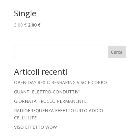
Single
Il
Il
3,00
€
2,00
€
prezzo
prezzo
originale
attuale
era:
è:
Cerca
3,00 €.
2,00 €.
Articoli recenti
OPEN DAY REXIL: RESHAPING VISO E CORPO
GUANTI ELETTRO-CONDUTTIVI
GIORNATA TRUCCO PERMANENTE
RADIOFREQUENZA EFFETTO URTO ADDIO
CELLULITE
VISO EFFETTO WOW