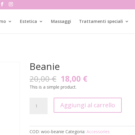
amo
Estetica
Massaggi
Trattamenti speciali
Beanie
Il
Il
20,00
€
18,00
€
prezzo
prezzo
This is a simple product.
originale
attuale
era:
è:
Beanie
20,00 €.
18,00 €.
Aggiungi al carrello
quantità
COD:
woo-beanie
Categoria:
Accessories