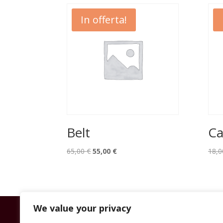
In offerta!
Belt
C
Il
Il
65,00
€
55,00
€
18,
prezzo
prezzo
originale
attuale
era:
è:
65,00 €.
55,00 €.
We value your privacy