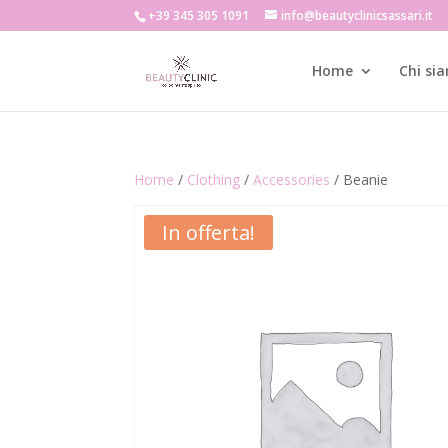
+39 345 305 1091
info@beautyclinicsassari.it
Home
Chi si
Home
/
Clothing
/
Accessories
/ Beanie
In offerta!