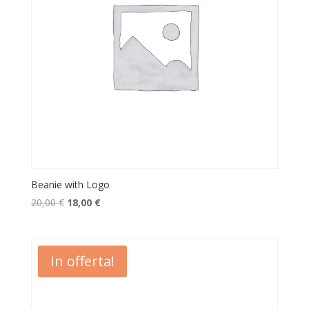
Beanie with Logo
Il
Il
20,00
€
18,00
€
prezzo
prezzo
originale
attuale
era:
è:
In offerta!
20,00 €.
18,00 €.