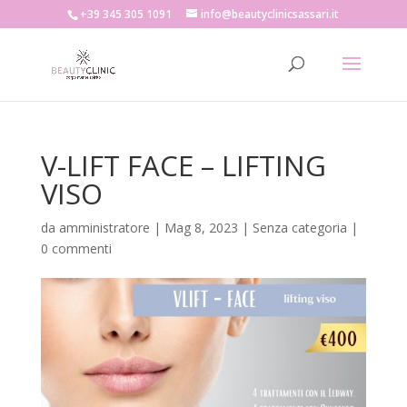
+39 345 305 1091
info@beautyclinicsassari.it
V-LIFT FACE – LIFTING
VISO
da
amministratore
|
Mag 8, 2023
|
Senza categoria
|
0 commenti