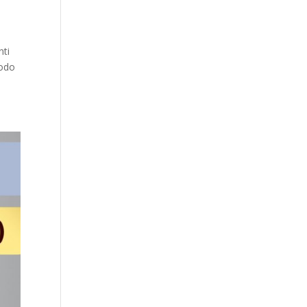
nti
modo