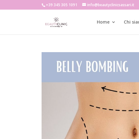
+39 345 305 1091
info@beautyclinicsassari.it
Home
Chi si