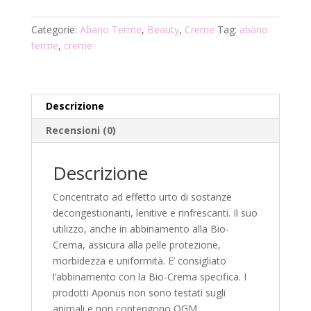
Siero
intensivo
Categorie:
Abano Terme
,
Beauty
,
Creme
Tag:
abano
calmante-
terme
,
creme
lenitivo
quantità
Descrizione
Recensioni (0)
Descrizione
Concentrato ad effetto urto di sostanze
decongestionanti, lenitive e rinfrescanti. Il suo
utilizzo, anche in abbinamento alla Bio-
Crema, assicura alla pelle protezione,
morbidezza e uniformità. E’ consigliato
l’abbinamento con la Bio-Crema specifica. I
prodotti Aponus non sono testati sugli
animali e non contengono OGM.