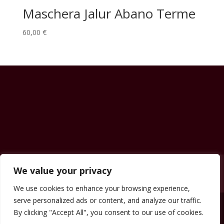
Maschera Jalur Abano Terme
60,00
€
Contatti
News & Eventi
Prezzi
Shop
We value your privacy
Carrello
We use cookies to enhance your browsing experience,
serve personalized ads or content, and analyze our traffic.
By clicking "Accept All", you consent to our use of cookies.
beautyclinicsassari.it Copyright © 2023.