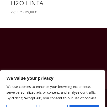
H2O LINFA+
Fascia
27,90
€
-
69,00
€
di
prezzo:
da
27,90 €
a
69,00 €
Contatti
News & Eventi
Prezzi
Shop
We value your privacy
Carrello
We use cookies to enhance your browsing experience,
serve personalized ads or content, and analyze our traffic.
By clicking "Accept All", you consent to our use of cookies.
beautyclinicsassari.it Copyright © 2023.