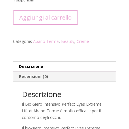
1 disponibili
Bio-
Aggiungi al carrello
Siero
Intensivo
Perfect
Eyes
Categorie:
Abano Terme
,
Beauty
,
Creme
Extreme
Lift
quantità
Descrizione
Recensioni (0)
Descrizione
Il Bio-Siero Intensivo Perfect Eyes Extreme
Lift di Abano Terme è molto efficace per il
contorno degli occhi.
Il bio-siero intensivo Perfect Eyes Extreme