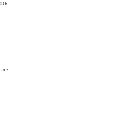
nose!
ica e