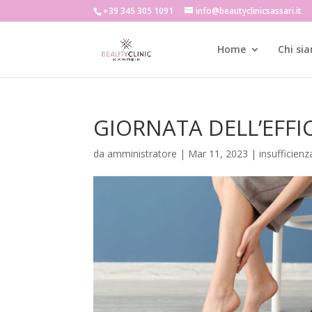
+39 345 305 1091
info@beautyclinicsassari.it
Home
Chi si
GIORNATA DELL’EFFI
da
amministratore
|
Mar 11, 2023
|
insufficien