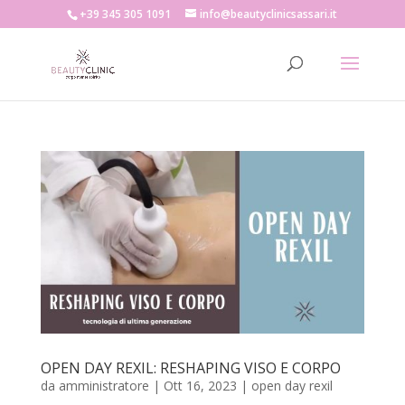
+39 345 305 1091
info@beautyclinicsassari.it
OPEN DAY REXIL: RESHAPING VISO E CORPO
da
amministratore
|
Ott 16, 2023
|
open day rexil