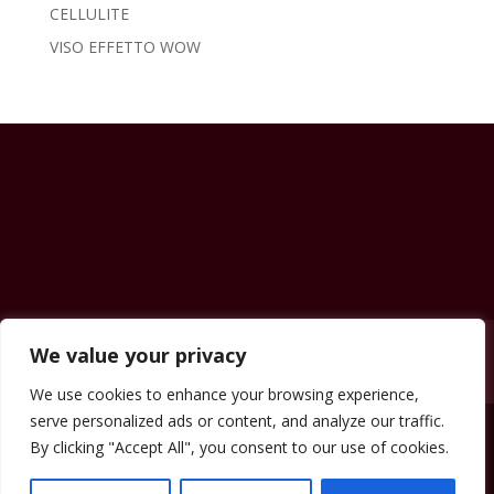
CELLULITE
VISO EFFETTO WOW
Contatti
News & Eventi
Prezzi
Shop
We value your privacy
Carrello
We use cookies to enhance your browsing experience,
serve personalized ads or content, and analyze our traffic.
By clicking "Accept All", you consent to our use of cookies.
beautyclinicsassari.it Copyright © 2023.