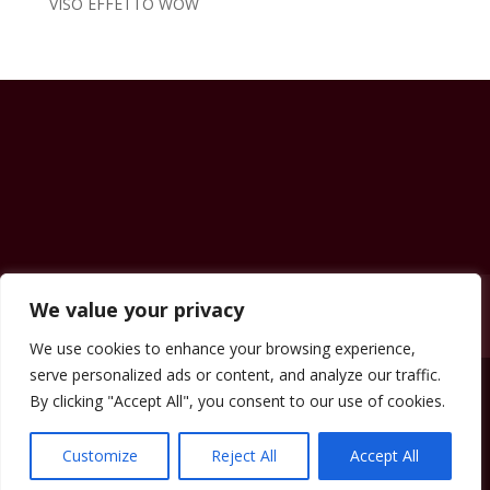
VISO EFFETTO WOW
Contatti
News & Eventi
Prezzi
Shop
We value your privacy
Carrello
We use cookies to enhance your browsing experience,
serve personalized ads or content, and analyze our traffic.
By clicking "Accept All", you consent to our use of cookies.
beautyclinicsassari.it Copyright © 2023.
Pharmavet Srl - Designed by Il Terzo
Customize
Reject All
Accept All
Millennio Srl