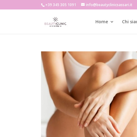
+39 345 305 1091
info@beautyclinicsassari.it
Home
Chi si