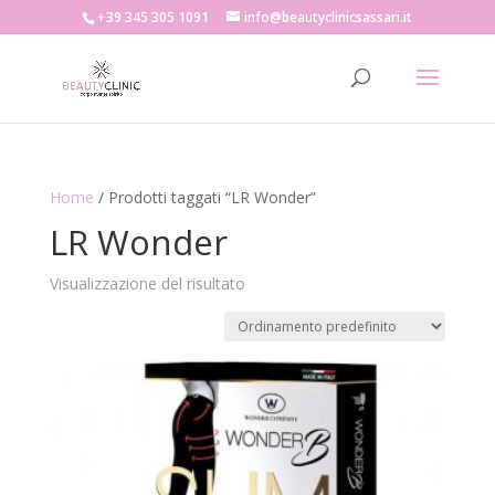
+39 345 305 1091
info@beautyclinicsassari.it
Home
/ Prodotti taggati “LR Wonder”
LR Wonder
Visualizzazione del risultato