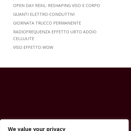
OPEN DAY REXIL: RESHAPING VISO E CORPO
GUANTI ELETTRO-CONDUTTIVI
GIORNATA TRUCCO PERMANENTE
RADIOFREQUENZA EFFETTO URTO ADDIO
CELLULITE
VISO EFFETTO WOW
Contatti
News & Eventi
Prezzi
Shop
We value your privacy