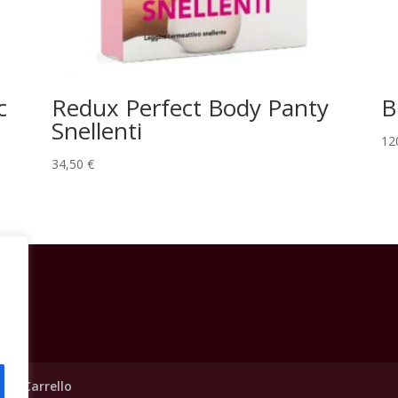
c
Redux Perfect Body Panty
B
Snellenti
12
34,50
€
p
Carrello