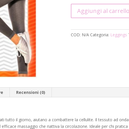
Solidea
Aggiungi al carrell
Silver
Wave
Long
quantità
COD:
N/A
Categoria:
Leggings
ve
Recensioni (0)
ti tutto il giorno, aiutano a combattere la cellulite. Il tessuto ad on
fficace massaggio che riattiva la circolazione. Ideale per chi pratica 