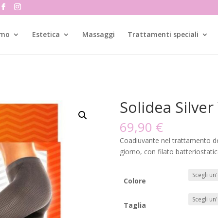
amo
Estetica
Massaggi
Trattamenti speciali
Solidea Silve
69,90
€
Coadiuvante nel trattamento dell
giorno, con filato batteriostati
Colore
Taglia