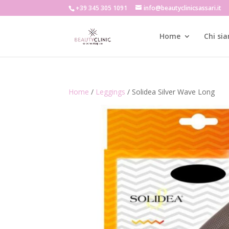
+39 345 305 1091
info@beautyclinicsassari.it
Home
Chi si
Home
/
Leggings
/ Solidea Silver Wave Long