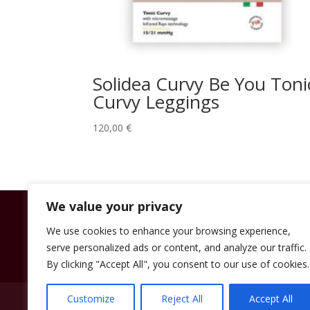
Solidea Curvy Be You Toni
Curvy Leggings
120,00
€
We value your privacy
We use cookies to enhance your browsing experience,
serve personalized ads or content, and analyze our traffic.
By clicking "Accept All", you consent to our use of cookies.
Customize
Reject All
Accept All
Contatti
News & Eventi
Prezzi
Sho