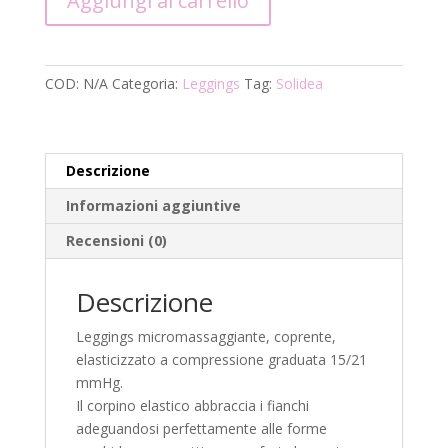
Aggiungi al carrello
Curvy
Be
You
Tonic
COD:
N/A
Categoria:
Leggings
Tag:
Solidea
Curvy
Leggings
quantità
Descrizione
Informazioni aggiuntive
Recensioni (0)
Descrizione
Leggings micromassaggiante, coprente,
elasticizzato a compressione graduata 15/21
mmHg.
Il corpino elastico abbraccia i fianchi
adeguandosi perfettamente alle forme