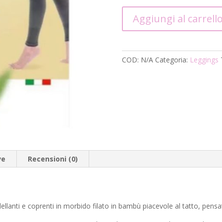
Solidea
Aggiungi al carrell
Be
You
Icon
Leggings
COD:
N/A
Categoria:
Leggings
quantità
ve
Recensioni (0)
lanti e coprenti in morbido filato in bambù piacevole al tatto, pensati 