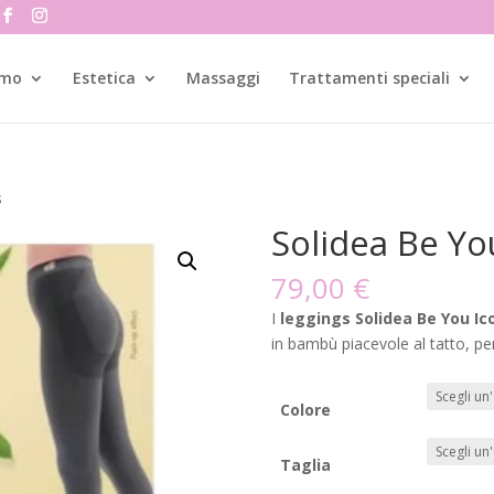
amo
Estetica
Massaggi
Trattamenti speciali
s
Solidea Be Yo
79,00
€
I
leggings Solidea Be You
Ic
in bambù piacevole al tatto, pens
Colore
Taglia