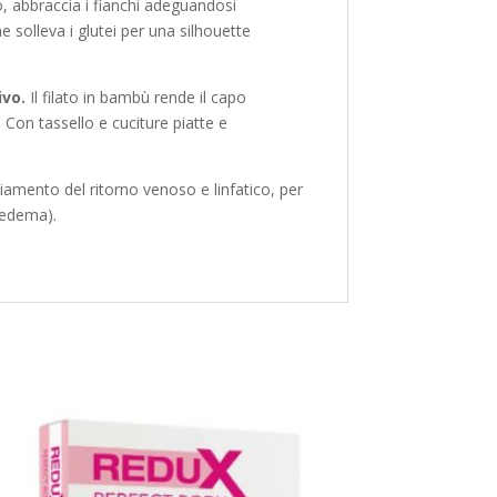
, abbraccia i fianchi adeguandosi
 solleva i glutei per una silhouette
ivo.
Il filato in bambù rende il capo
Con tassello e cuciture piatte e
viamento del ritorno venoso e linfatico, per
fedema).