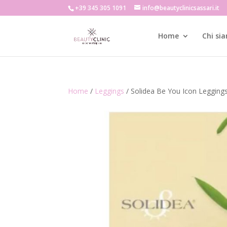
+39 345 305 1091
info@beautyclinicsassari.it
Home
Chi si
Home
/
Leggings
/ Solidea Be You Icon Legging