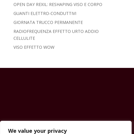
OPEN DAY REXIL: RESHAPING VISO E CORPO
GUANTI ELETTRO-CONDUTTIVI
GIORNATA TRUCCO PERMANENTE
RADIOFREQUENZA EFFETTO URTO ADDIO
CELLULITE
VISO EFFETTO WOW
Contatti
News & Eventi
Prezzi
Shop
We value your privacy