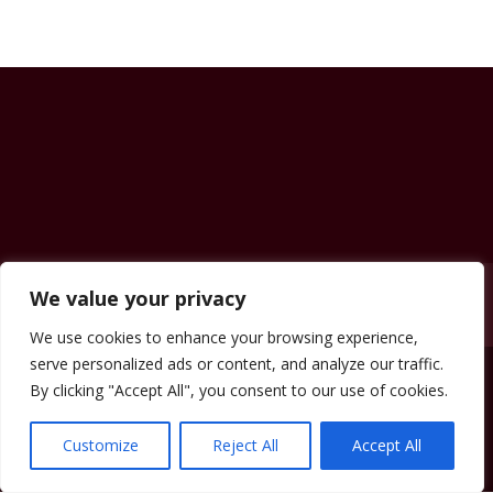
Contatti
News & Eventi
Prezzi
Shop
We value your privacy
Carrello
We use cookies to enhance your browsing experience,
serve personalized ads or content, and analyze our traffic.
By clicking "Accept All", you consent to our use of cookies.
beautyclinicsassari.it Copyright © 2023.
Pharmavet Srl - Designed by Il Terzo
Customize
Reject All
Accept All
Millennio Srl